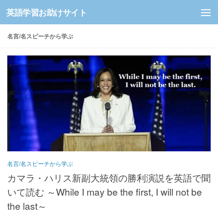
英語学習お助けサイト
コンテンツへスキップ
名言/名スピーチから学ぶ
名言/名スピーチから学ぶ
カマラ・ハリス新副大統領の勝利演説を英語で聞
いて読む ～While I may be the first, I will not be
the last～