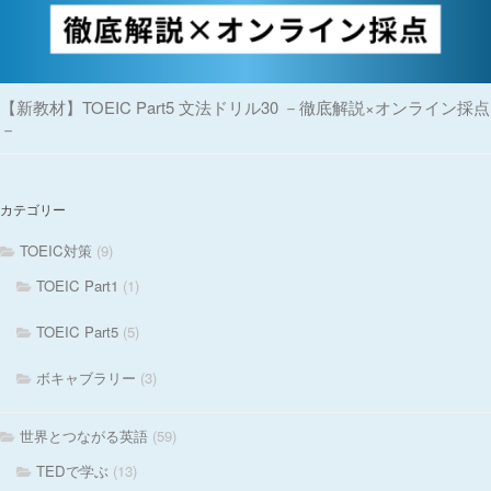
【新教材】TOEIC Part5 文法ドリル30 －徹底解説×オンライン採点
－
カテゴリー
TOEIC対策
(9)
TOEIC Part1
(1)
TOEIC Part5
(5)
ボキャブラリー
(3)
世界とつながる英語
(59)
TEDで学ぶ
(13)