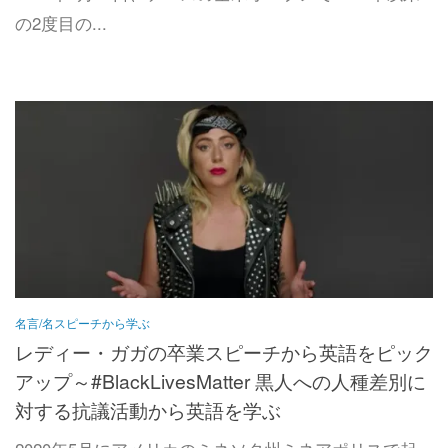
の2度目の...
名言/名スピーチから学ぶ
レディー・ガガの卒業スピーチから英語をピック
アップ～#BlackLivesMatter 黒人への人種差別に
対する抗議活動から英語を学ぶ