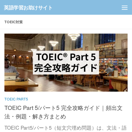
英語学習お助けサイト
コンテンツへスキップ
TOEIC対策
TOEIC PART5
TOEIC Part 5/パート5 完全攻略ガイド｜頻出文
法・例題・解き方まとめ
TOEIC Part5/パート5（短文穴埋め問題）は、文法・語