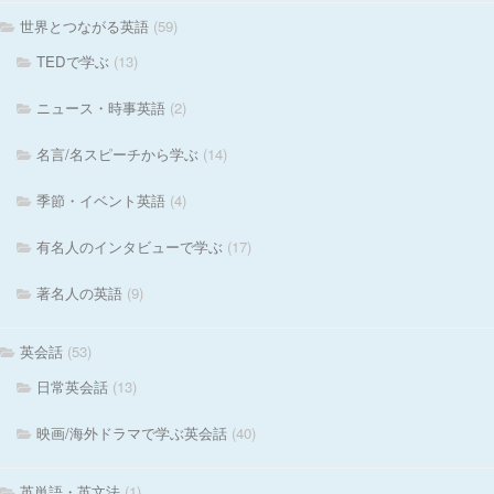
世界とつながる英語
(59)
TEDで学ぶ
(13)
ニュース・時事英語
(2)
名言/名スピーチから学ぶ
(14)
季節・イベント英語
(4)
有名人のインタビューで学ぶ
(17)
著名人の英語
(9)
英会話
(53)
日常英会話
(13)
映画/海外ドラマで学ぶ英会話
(40)
英単語・英文法
(1)