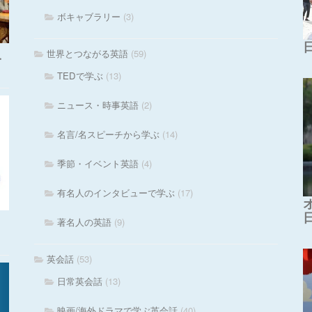
ボキャブラリー
(3)
世界とつながる英語
(59)
・
TEDで学ぶ
(13)
ニュース・時事英語
(2)
名言/名スピーチから学ぶ
(14)
季節・イベント英語
(4)
有名人のインタビューで学ぶ
(17)
著名人の英語
(9)
英会話
(53)
日常英会話
(13)
映画/海外ドラマで学ぶ英会話
(40)