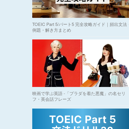
TOEIC Part 5/パート5 完全攻略ガイド｜頻出文法
例題・解き方まとめ
映画で学ぶ英語 -「プラダを着た悪魔」の名セリ
フ・英会話フレーズ