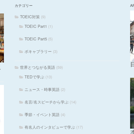
カテゴリー
A
TOEIC対策
(9)
TOEIC Part1
(1)
TOEIC Part5
(5)
ボキャブラリー
(3)
世界とつながる英語
(59)
・
TEDで学ぶ
(13)
ニュース・時事英語
(2)
名言/名スピーチから学ぶ
(14)
季節・イベント英語
(4)
有名人のインタビューで学ぶ
(17)