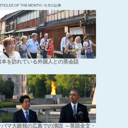
RTICLES OF THE MONTH / 今月の記事
日本を訪れている外国人との英会話
オバマ大統領の広島での演説 ～英語全文・