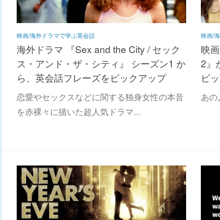
映画/海外ドラマで学ぶ英会話
映画/
海外ドラマ 『Sex and the City / セック
映画
ス・アンド・ザ・シティ』 シーズン1 か
2』
ら、英会話フレーズをピックアップ
ピッ
恋愛やセックスなどに関する独身女性の本音
あの人
を赤裸々に描いた超人気ドラマ...