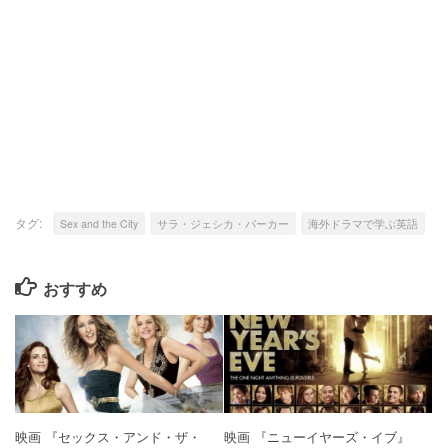
タグ:
Sex and the City
サラ・ジェシカ・パーカー
海外ドラマで学ぶ英語
おすすめ
映画 『セックス・アンド・ザ・
映画 『ニューイヤーズ・イブ』