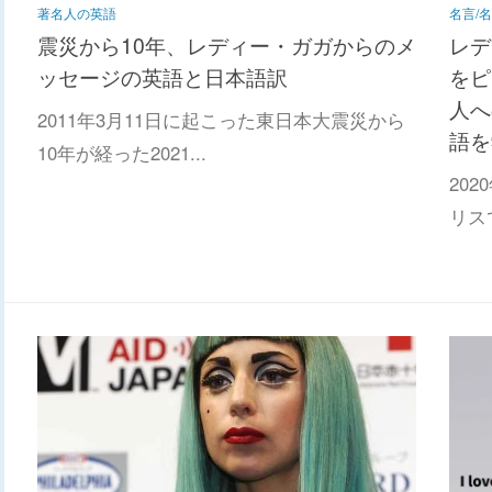
著名人の英語
名言/
震災から10年、レディー・ガガからのメ
レデ
ッセージの英語と日本語訳
をピッ
人へ
2011年3月11日に起こった東日本大震災から
語を
10年が経った2021...
20
リス