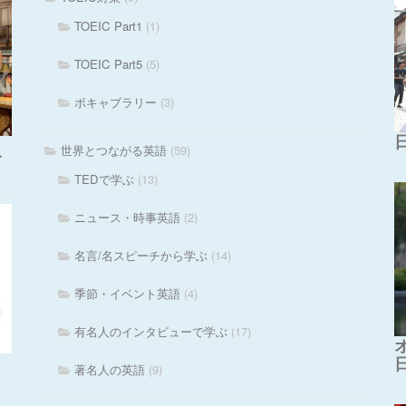
TOEIC Part1
(1)
TOEIC Part5
(5)
ボキャブラリー
(3)
世界とつながる英語
(59)
・
TEDで学ぶ
(13)
ニュース・時事英語
(2)
名言/名スピーチから学ぶ
(14)
季節・イベント英語
(4)
有名人のインタビューで学ぶ
(17)
著名人の英語
(9)