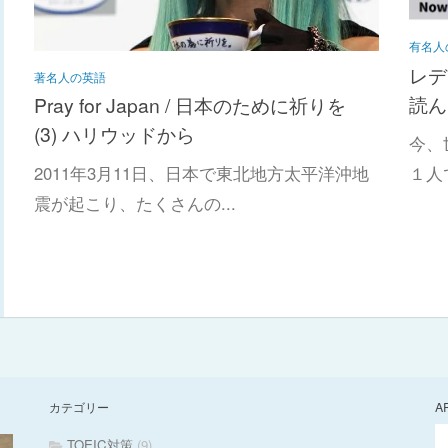
有名人
レデ
著名人の英語
読ん
Pray for Japan / 日本のために祈りを
(3) ハリウッドから
今、
１人
2011年3月11日、日本で東北地方太平洋沖地
震が起こり、たくさんの...
カテゴリー
A
TOEIC対策
(9)