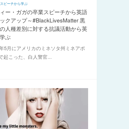
名スピーチから学ぶ
ィー・ガガの卒業スピーチから英語
クアップ～#BlackLivesMatter 黒
の人種差別に対する抗議活動から英
学ぶ
20年5月にアメリカのミネソタ州ミネアポ
で起こった、白人警官...