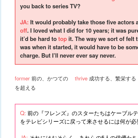
you back to series TV?
JA:
It would probably take those five actor
off
. I loved what I did for 10 years; it was pu
it’d be hard to
top
it. The way we sort of felt
was when it started, it would have to be some
charge. But I’ll never ever say never.
former
前の、かつての
thrive
成功する、繁栄す
を超える
Q:
前の『フレンズ』のスターたちはケーブルテ
をテレビシリーズに戻って来させるには何が必
JA:
それにはおそらく、あれらの5人の俳優た