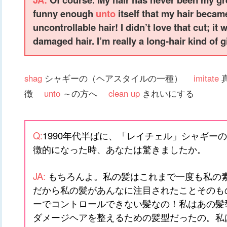
funny enough
unto
itself that my hair becam
uncontrollable hair! I didn’t love that cut; it
damaged hair. I’m really a long-hair kind of gi
shag
シャギーの（ヘアスタイルの一種）
imitate
徴
unto
～の方へ
clean up
きれいにする
Q:
1990年代半ばに、「レイチェル」シャギー
徴的になった時、あなたは驚きましたか。
JA:
もちろんよ。私の髪はこれまで一度も私の
だから私の髪があんなに注目されたことそのも
ーでコントロールできない髪なの！私はあの髪
ダメージヘアを整えるための髪型だったの。私