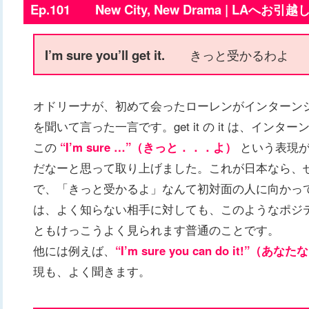
Ep.101 New City, New Drama | LAへお引越
I’m sure you’ll get it.
きっと受かるわよ
オドリーナが、初めて会ったローレンがインターン
を聞いて言った一言です。get it の it は、インターン
この
“I’m sure …”（きっと．．．よ）
という表現が
だなーと思って取り上げました。これが日本なら、
で、「きっと受かるよ」なんて初対面の人に向かっ
は、よく知らない相手に対しても、このようなポジ
ともけっこうよく見られます普通のことです。
他には例えば、
“I’m sure you can do it!
現も、よく聞きます。