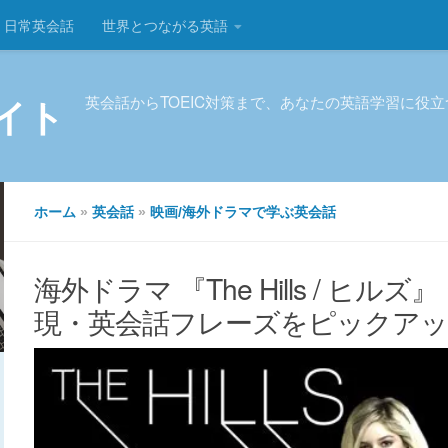
日常英会話
世界とつながる英語
イト
英会話からTOEIC対策まで、あなたの英語学習に役
ホーム
»
英会話
»
映画/海外ドラマで学ぶ英会話
海外ドラマ 『The Hills / ヒル
現・英会話フレーズをピックアップ 