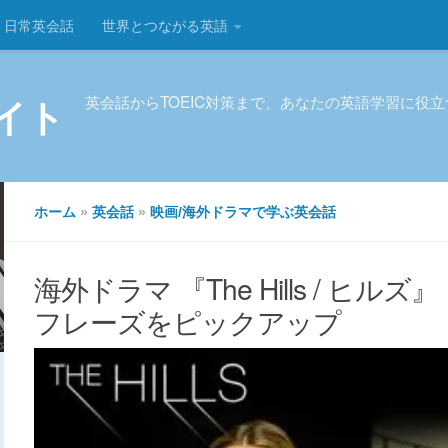
日常英会話
世界とつながる英語
イト
英会話からTOEIC対策まで、あなたの英語学習に役
ホーム
»
英会話
»
映画/海外ドラマで学ぶ英会話
海外ドラマ 『The Hills / ヒル
フレーズをピックアップ