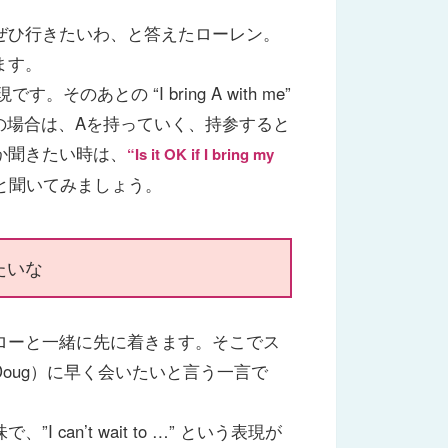
ぜひ行きたいわ、と答えたローレン。
ます。
す。そのあとの “I bring A with me”
の場合は、Aを持っていく、持参すると
か聞きたい時は、
“Is it OK if I bring my
と聞いてみましょう。
たいな
ローと一緒に先に着きます。そこでス
oug）に早く会いたいと言う一言で
an’t wait to …” という表現が