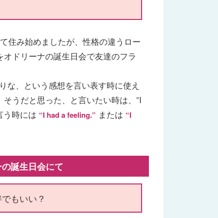
りて住み始めましたが、性格の違うロー
をオドリーナの誕生日会で友達のフラ
よ、やっぱりな、という感想を言い表す時に使え
そうだと思った、と言いたい時は、”I
と言う時には
または
“I had a feeling.”
“I
ァニーの誕生日会にて
伴でもいい？