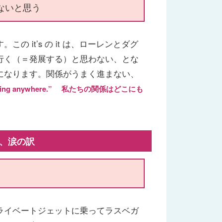
ないと思う
 it’s の it は、ローレンとダグ
行く（＝発展する）と思わない、とな
になります。関係がうまく進まない、
sn’t going anywhere.” 私たちの関係はどこにも
ニー、涙の訳
ライベートジェットに乗ってラスベガ