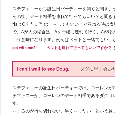
ステファニーから誕生日パーティーを開くと聞き、
その後、デート相手を連れて行ってもいい？と聞き
“Is it OK if … ?” は、～してもいい？と尋ねる時の表現で
で、Aが人の場合は、Aを一緒に連れて行く、Aが物
いう意味になります。例えばペットと一緒でもいい
pet with me?” ペットを連れて行ってもいいですか？
I can’t wait to see Doug.
ダグに早く会い
ステファニーの誕生日パーティーでは、ローレンが
テファニーが、ローレンのデート相手であるダグ（D
す。
～するのが待ち切れない、早く～したい、という意味で、”I c