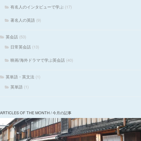
有名人のインタビューで学ぶ
(17)
著名人の英語
(9)
英会話
(53)
日常英会話
(13)
映画/海外ドラマで学ぶ英会話
(40)
英単語・英文法
(1)
英単語
(1)
ARTICLES OF THE MONTH / 今月の記事