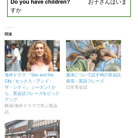
Do you have children?
お子さんはいま
すか
関連
海外ドラマ 『Sex and the
週末について話す時の英会話
City / セックス・アンド・
表現・英語フレーズ
ザ・シティ』 シーズン1 か
日常英会話
ら、英会話フレーズをピック
アップ
映画/海外ドラマで学ぶ英会
話