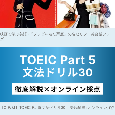
映画で学ぶ英語 -「プラダを着た悪魔」の名セリフ・英会話フレー
ズ
【新教材】TOEIC Part5 文法ドリル30 －徹底解説×オンライン採点
－