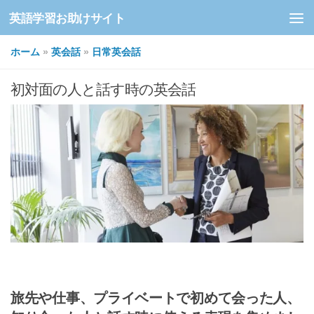
英語学習お助けサイト
コンテンツへスキップ
ホーム
»
英会話
»
日常英会話
初対面の人と話す時の英会話
旅先や仕事、プライベートで初めて会った人、