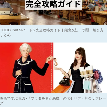
TOEIC Part 5/パート5 完全攻略ガイド｜頻出文法・例題・解き方
まとめ
映画で学ぶ英語 -「プラダを着た悪魔」の名セリフ・英会話フレー
ズ