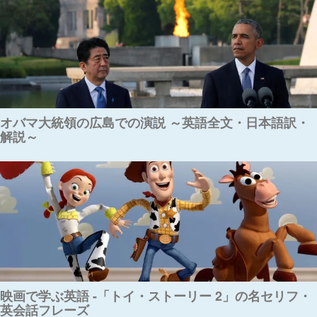
オバマ大統領の広島での演説 ～英語全文・日本語訳・
解説～
映画で学ぶ英語 -「トイ・ストーリー 2」の名セリフ・
英会話フレーズ