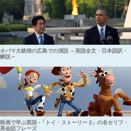
オバマ大統領の広島での演説 ～英語全文・日本語訳・
解説～
映画で学ぶ英語 -「トイ・ストーリー 2」の名セリフ・
英会話フレーズ