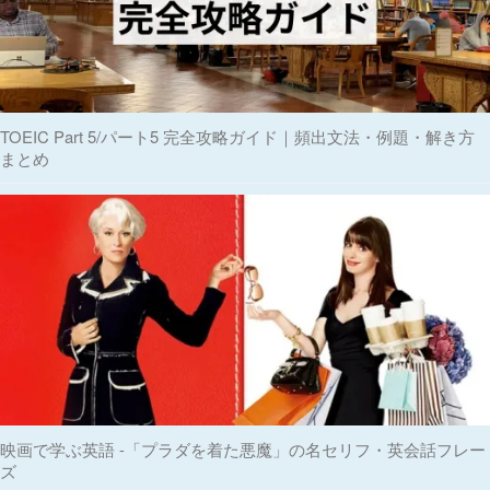
TOEIC Part 5/パート5 完全攻略ガイド｜頻出文法・例題・解き方
まとめ
映画で学ぶ英語 -「プラダを着た悪魔」の名セリフ・英会話フレー
ズ