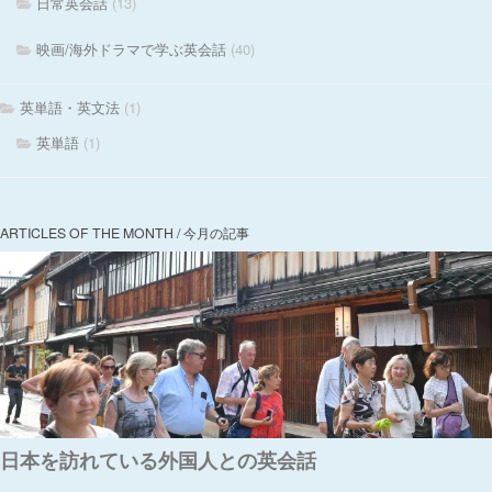
日常英会話
(13)
映画/海外ドラマで学ぶ英会話
(40)
英単語・英文法
(1)
英単語
(1)
ARTICLES OF THE MONTH / 今月の記事
日本を訪れている外国人との英会話