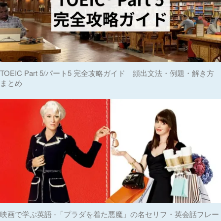
TOEIC Part 5/パート5 完全攻略ガイド｜頻出文法・例題・解き方
まとめ
映画で学ぶ英語 -「プラダを着た悪魔」の名セリフ・英会話フレー