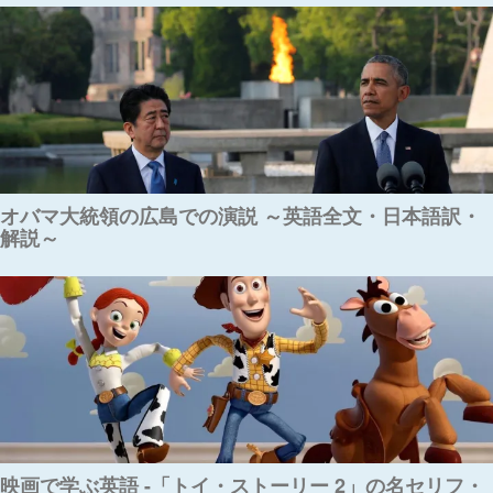
オバマ大統領の広島での演説 ～英語全文・日本語訳・
解説～
映画で学ぶ英語 -「トイ・ストーリー 2」の名セリフ・