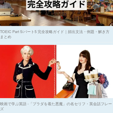
TOEIC Part 5/パート5 完全攻略ガイド｜頻出文法・例題・解き方
まとめ
映画で学ぶ英語 -「プラダを着た悪魔」の名セリフ・英会話フレー
ズ