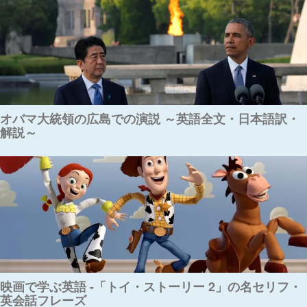
オバマ大統領の広島での演説 ～英語全文・日本語訳・
解説～
映画で学ぶ英語 -「トイ・ストーリー 2」の名セリフ・
英会話フレーズ