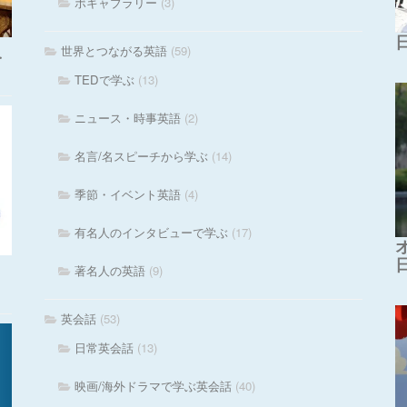
ボキャブラリー
(3)
世界とつながる英語
(59)
・
TEDで学ぶ
(13)
ニュース・時事英語
(2)
名言/名スピーチから学ぶ
(14)
季節・イベント英語
(4)
有名人のインタビューで学ぶ
(17)
著名人の英語
(9)
英会話
(53)
日常英会話
(13)
映画/海外ドラマで学ぶ英会話
(40)