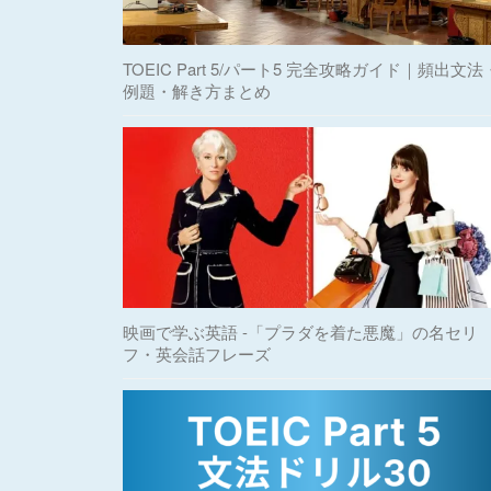
TOEIC Part 5/パート5 完全攻略ガイド｜頻出文法
例題・解き方まとめ
映画で学ぶ英語 -「プラダを着た悪魔」の名セリ
フ・英会話フレーズ