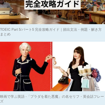
TOEIC Part 5/パート5 完全攻略ガイド｜頻出文法・例題・解き方
まとめ
映画で学ぶ英語 -「プラダを着た悪魔」の名セリフ・英会話フレー
ズ