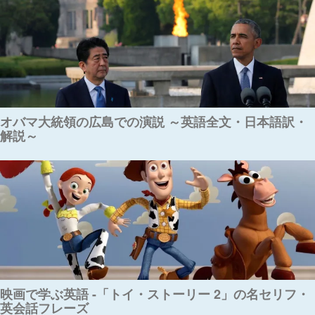
オバマ大統領の広島での演説 ～英語全文・日本語訳・
解説～
映画で学ぶ英語 -「トイ・ストーリー 2」の名セリフ・
英会話フレーズ