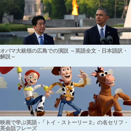
オバマ大統領の広島での演説 ～英語全文・日本語訳・
解説～
映画で学ぶ英語 -「トイ・ストーリー 2」の名セリフ・
英会話フレーズ