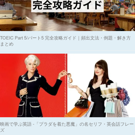
TOEIC Part 5/パート5 完全攻略ガイド｜頻出文法・例題・解き方
まとめ
映画で学ぶ英語 -「プラダを着た悪魔」の名セリフ・英会話フレー
ズ