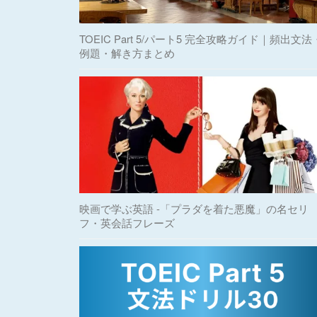
TOEIC Part 5/パート5 完全攻略ガイド｜頻出文法
例題・解き方まとめ
映画で学ぶ英語 -「プラダを着た悪魔」の名セリ
フ・英会話フレーズ