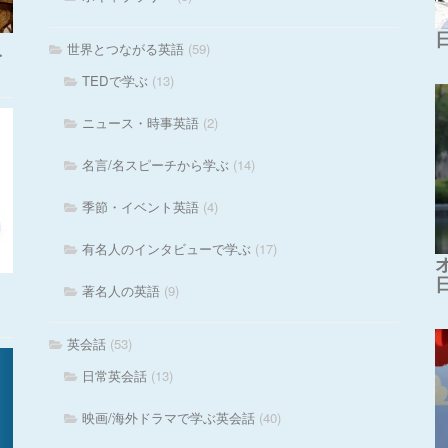
世界とつながる英語
(59)
・
TEDで学ぶ
(13)
ニュース・時事英語
(2)
名言/名スピーチから学ぶ
(14)
季節・イベント英語
(4)
有名人のインタビューで学ぶ
(17)
著名人の英語
(9)
英会話
(53)
日常英会話
(13)
映画/海外ドラマで学ぶ英会話
(40)