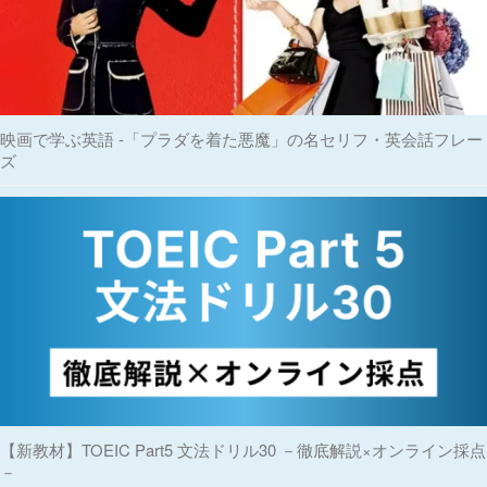
映画で学ぶ英語 -「プラダを着た悪魔」の名セリフ・英会話フレー
ズ
【新教材】TOEIC Part5 文法ドリル30 －徹底解説×オンライン採点
－