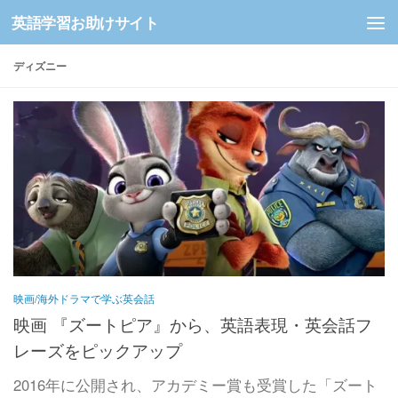
英語学習お助けサイト
コンテンツへスキップ
ディズニー
映画/海外ドラマで学ぶ英会話
映画 『ズートピア』から、英語表現・英会話フ
レーズをピックアップ
2016年に公開され、アカデミー賞も受賞した「ズート