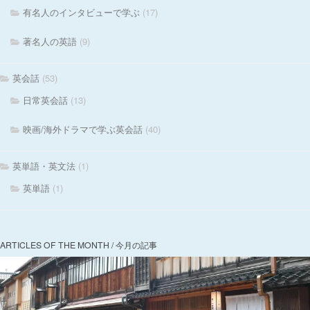
有名人のインタビューで学ぶ
(17)
著名人の英語
(9)
英会話
(53)
日常英会話
(13)
映画/海外ドラマで学ぶ英会話
(40)
英単語・英文法
(1)
英単語
(1)
ARTICLES OF THE MONTH / 今月の記事