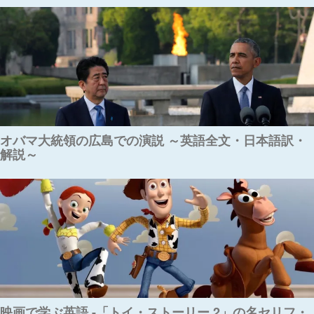
オバマ大統領の広島での演説 ～英語全文・日本語訳・
解説～
映画で学ぶ英語 -「トイ・ストーリー 2」の名セリフ・