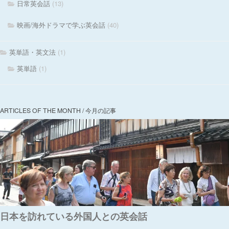
日常英会話
(13)
映画/海外ドラマで学ぶ英会話
(40)
英単語・英文法
(1)
英単語
(1)
ARTICLES OF THE MONTH / 今月の記事
日本を訪れている外国人との英会話