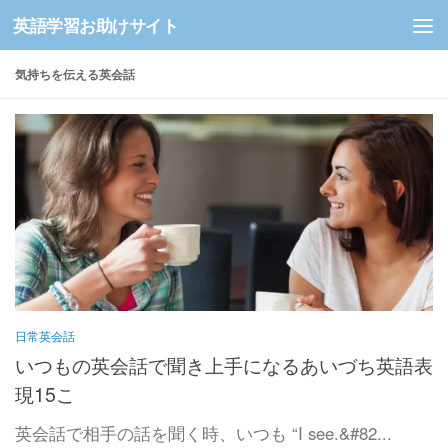
英語学習お助けサイト
コンテンツへスキップ
気持ちを伝える英会話
日常英会話
いつもの英会話で聞き上手になるあいづち英語表
現15こ
英会話で相手の話を聞く時、いつも “I see.&#82...