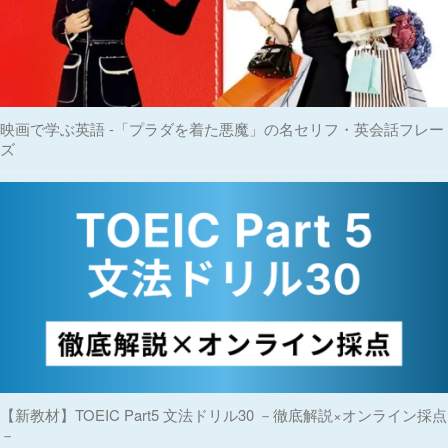
映画で学ぶ英語 -「プラダを着た悪魔」の名セリフ・英会話フレー
ズ
【新教材】TOEIC Part5 文法ドリル30 －徹底解説×オンライン採点
－