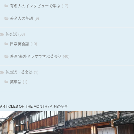
有名人のインタビューで学ぶ
(17)
著名人の英語
(9)
英会話
(53)
日常英会話
(13)
映画/海外ドラマで学ぶ英会話
(40)
英単語・英文法
(1)
英単語
(1)
ARTICLES OF THE MONTH / 今月の記事