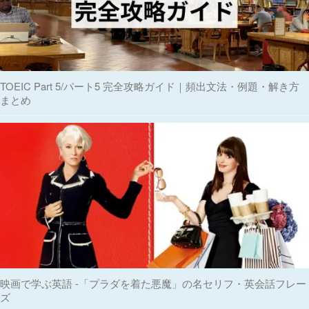
TOEIC Part 5/パート5 完全攻略ガイド｜頻出文法・例題・解き方
まとめ
映画で学ぶ英語 -「プラダを着た悪魔」の名セリフ・英会話フレー
ズ