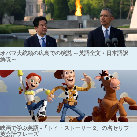
オバマ大統領の広島での演説 ～英語全文・日本語訳・
解説～
映画で学ぶ英語 -「トイ・ストーリー 2」の名セリフ・
英会話フレーズ