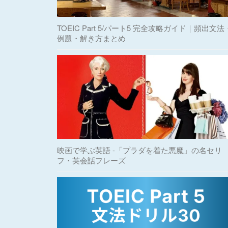
TOEIC Part 5/パート5 完全攻略ガイド｜頻出文法
例題・解き方まとめ
映画で学ぶ英語 -「プラダを着た悪魔」の名セリ
フ・英会話フレーズ