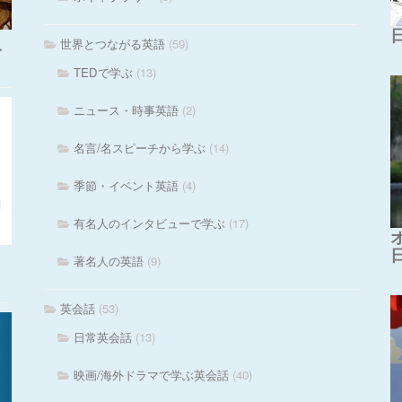
世界とつながる英語
(59)
・
TEDで学ぶ
(13)
ニュース・時事英語
(2)
名言/名スピーチから学ぶ
(14)
季節・イベント英語
(4)
有名人のインタビューで学ぶ
(17)
著名人の英語
(9)
英会話
(53)
日常英会話
(13)
映画/海外ドラマで学ぶ英会話
(40)