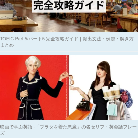
TOEIC Part 5/パート5 完全攻略ガイド｜頻出文法・例題・解き方
まとめ
映画で学ぶ英語 -「プラダを着た悪魔」の名セリフ・英会話フレー
ズ