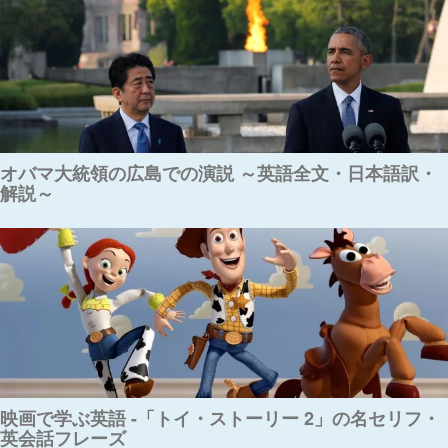
オバマ大統領の広島での演説 ～英語全文・日本語訳・
解説～
映画で学ぶ英語 -「トイ・ストーリー 2」の名セリフ・
英会話フレーズ