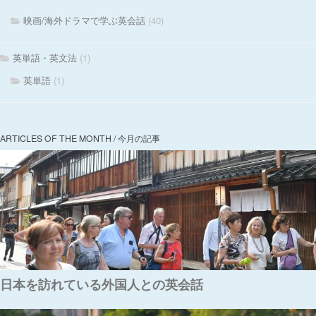
映画/海外ドラマで学ぶ英会話
(40)
英単語・英文法
(1)
英単語
(1)
ARTICLES OF THE MONTH / 今月の記事
日本を訪れている外国人との英会話