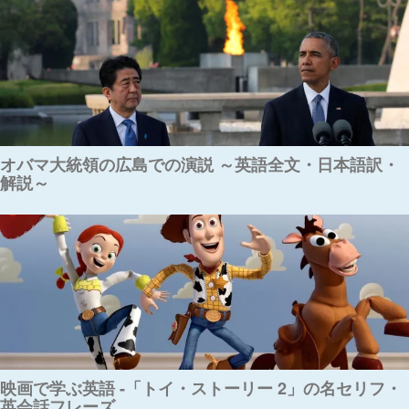
オバマ大統領の広島での演説 ～英語全文・日本語訳・
解説～
映画で学ぶ英語 -「トイ・ストーリー 2」の名セリフ・
英会話フレーズ