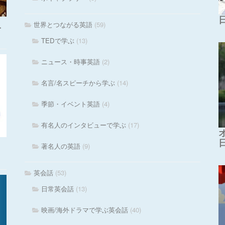
世界とつながる英語
(59)
・
TEDで学ぶ
(13)
ニュース・時事英語
(2)
名言/名スピーチから学ぶ
(14)
季節・イベント英語
(4)
有名人のインタビューで学ぶ
(17)
著名人の英語
(9)
英会話
(53)
日常英会話
(13)
映画/海外ドラマで学ぶ英会話
(40)