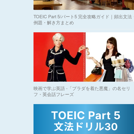
TOEIC Part 5/パート5 完全攻略ガイド｜頻出文法
例題・解き方まとめ
映画で学ぶ英語 -「プラダを着た悪魔」の名セリ
フ・英会話フレーズ