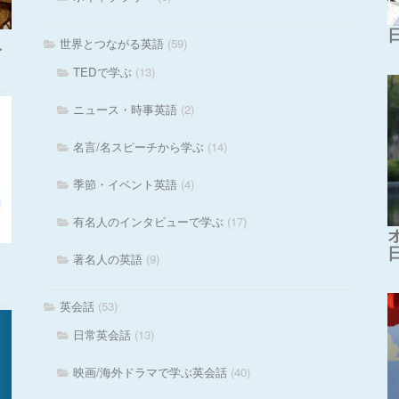
世界とつながる英語
(59)
・
TEDで学ぶ
(13)
ニュース・時事英語
(2)
名言/名スピーチから学ぶ
(14)
季節・イベント英語
(4)
有名人のインタビューで学ぶ
(17)
著名人の英語
(9)
英会話
(53)
日常英会話
(13)
映画/海外ドラマで学ぶ英会話
(40)