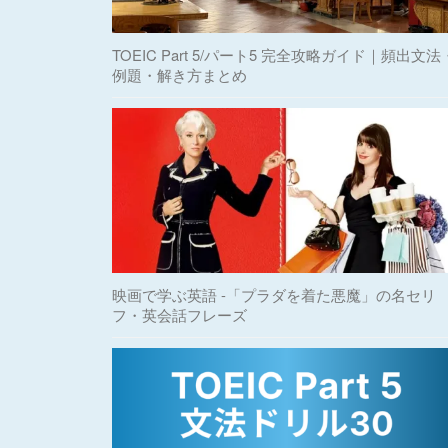
TOEIC Part 5/パート5 完全攻略ガイド｜頻出文法
例題・解き方まとめ
映画で学ぶ英語 -「プラダを着た悪魔」の名セリ
フ・英会話フレーズ