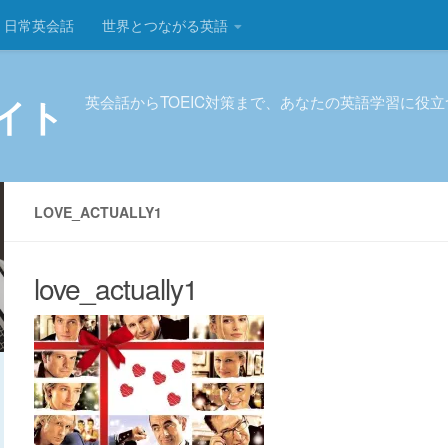
日常英会話
世界とつながる英語
イト
英会話からTOEIC対策まで、あなたの英語学習に役
LOVE_ACTUALLY1
love_actually1