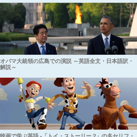
オバマ大統領の広島での演説 ～英語全文・日本語訳・
解説～
映画で学ぶ英語 -「トイ・ストーリー 2」の名セリフ・