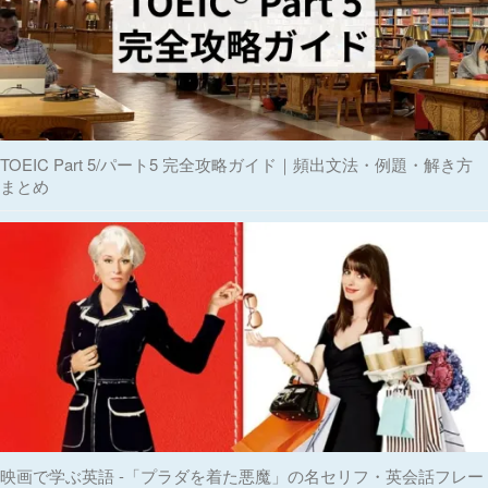
TOEIC Part 5/パート5 完全攻略ガイド｜頻出文法・例題・解き方
まとめ
映画で学ぶ英語 -「プラダを着た悪魔」の名セリフ・英会話フレー