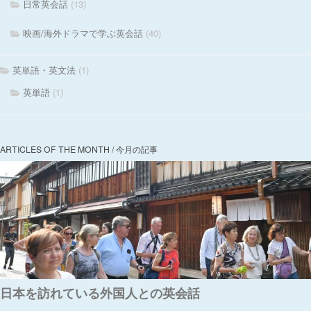
日常英会話
(13)
映画/海外ドラマで学ぶ英会話
(40)
英単語・英文法
(1)
英単語
(1)
ARTICLES OF THE MONTH / 今月の記事
日本を訪れている外国人との英会話