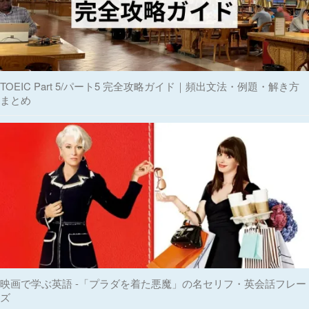
TOEIC Part 5/パート5 完全攻略ガイド｜頻出文法・例題・解き方
まとめ
映画で学ぶ英語 -「プラダを着た悪魔」の名セリフ・英会話フレー
ズ