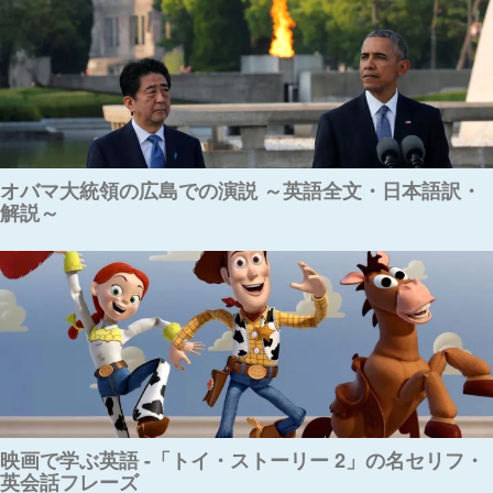
オバマ大統領の広島での演説 ～英語全文・日本語訳・
解説～
映画で学ぶ英語 -「トイ・ストーリー 2」の名セリフ・
英会話フレーズ