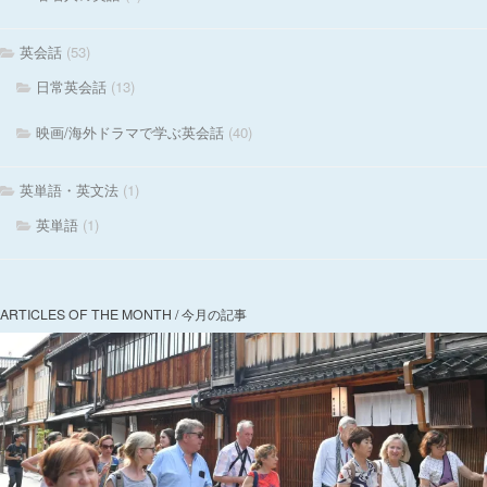
英会話
(53)
日常英会話
(13)
映画/海外ドラマで学ぶ英会話
(40)
英単語・英文法
(1)
英単語
(1)
ARTICLES OF THE MONTH / 今月の記事