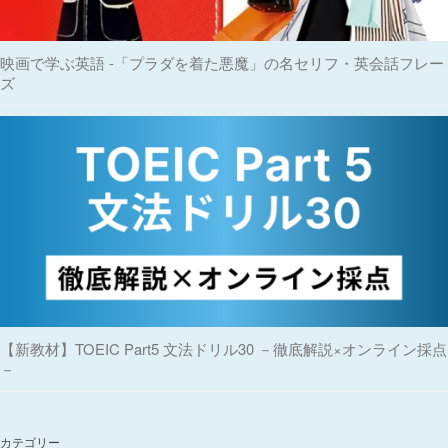
映画で学ぶ英語 -「プラダを着た悪魔」の名セリフ・英会話フレー
ズ
【新教材】TOEIC Part5 文法ドリル30 －徹底解説×オンライン採点
－
カテゴリー