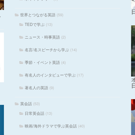
世界とつながる英語
(59)
・
TEDで学ぶ
(13)
ニュース・時事英語
(2)
名言/名スピーチから学ぶ
(14)
季節・イベント英語
(4)
有名人のインタビューで学ぶ
(17)
著名人の英語
(9)
英会話
(53)
日常英会話
(13)
映画/海外ドラマで学ぶ英会話
(40)