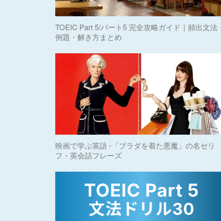
TOEIC Part 5/パート5 完全攻略ガイド｜頻出文法
例題・解き方まとめ
映画で学ぶ英語 -「プラダを着た悪魔」の名セリ
フ・英会話フレーズ