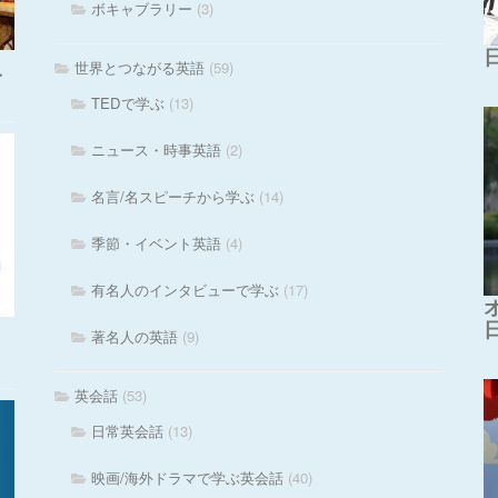
ボキャブラリー
(3)
世界とつながる英語
(59)
・
TEDで学ぶ
(13)
ニュース・時事英語
(2)
名言/名スピーチから学ぶ
(14)
季節・イベント英語
(4)
有名人のインタビューで学ぶ
(17)
著名人の英語
(9)
英会話
(53)
日常英会話
(13)
映画/海外ドラマで学ぶ英会話
(40)