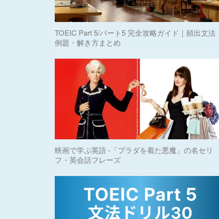
TOEIC Part 5/パート5 完全攻略ガイド｜頻出文法
例題・解き方まとめ
映画で学ぶ英語 -「プラダを着た悪魔」の名セリ
フ・英会話フレーズ