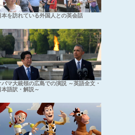
日本を訪れている外国人との英会話
オバマ大統領の広島での演説 ～英語全文・
日本語訳・解説～