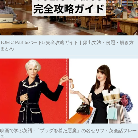
TOEIC Part 5/パート5 完全攻略ガイド｜頻出文法・例題・解き方
まとめ
映画で学ぶ英語 -「プラダを着た悪魔」の名セリフ・英会話フレー
ズ