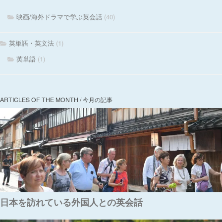
映画/海外ドラマで学ぶ英会話
(40)
英単語・英文法
(1)
英単語
(1)
ARTICLES OF THE MONTH / 今月の記事
日本を訪れている外国人との英会話