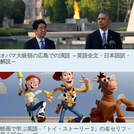
オバマ大統領の広島での演説 ～英語全文・日本語訳・
解説～
映画で学ぶ英語 -「トイ・ストーリー 2」の名セリフ・