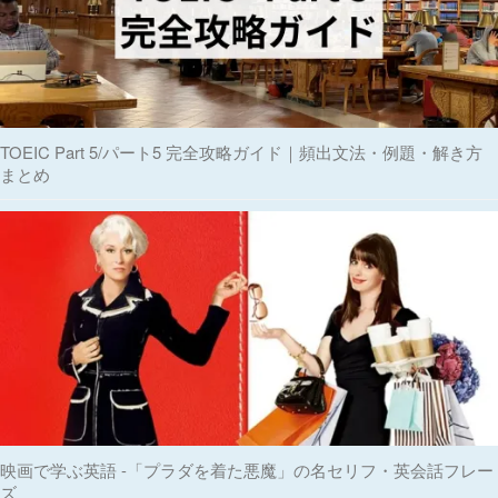
TOEIC Part 5/パート5 完全攻略ガイド｜頻出文法・例題・解き方
まとめ
映画で学ぶ英語 -「プラダを着た悪魔」の名セリフ・英会話フレー
ズ