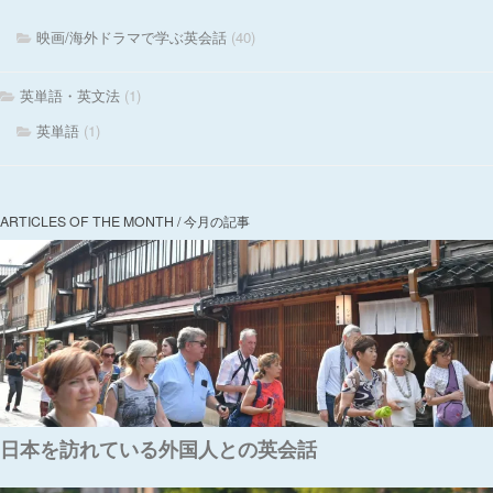
映画/海外ドラマで学ぶ英会話
(40)
英単語・英文法
(1)
英単語
(1)
ARTICLES OF THE MONTH / 今月の記事
日本を訪れている外国人との英会話